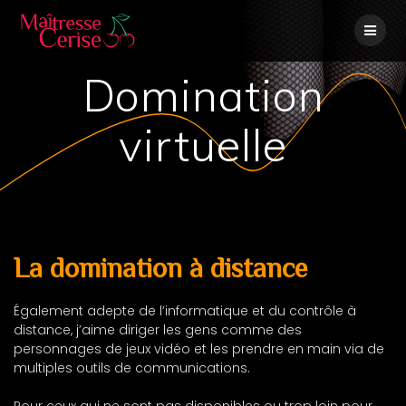
Skip
to
content
Domination
virtuelle
La domination à distance
Également adepte de l’informatique et du contrôle à
distance, j’aime diriger les gens comme des
personnages de jeux vidéo et les prendre en main via de
multiples outils de communications.
Pour ceux qui ne sont pas disponibles ou trop loin pour