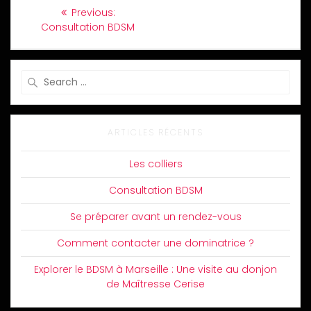
Navigation
Previous:
Previous
Consultation BDSM
post:
de
l’article
Search
for:
ARTICLES RÉCENTS
Les colliers
Consultation BDSM
Se préparer avant un rendez-vous
Comment contacter une dominatrice ?
Explorer le BDSM à Marseille : Une visite au donjon
de Maîtresse Cerise