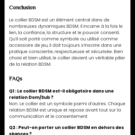
Conclusion
Le collier BDSM est un élément central dans de
nombreuses dynamiques BDSM. Il incarne à la fois le
lien, la confiance, la structure et le pouvoir consenti.
Qu’il soit porté comme symbole ou utilisé comme
accessoire de jeu, il doit toujours s’inscrire dans une
pratique consciente, respectueuse et sécurisée. Bien
choisi et bien utilisé, le collier devient un véritable pilier
de la relation BDSM.
FAQs
Q1 : Le collier BDSM est-il obligatoire dans une
relation Dom/Sub ?
Non. Le collier est un symbole parmi d’autres. Chaque
relation BDSM est unique et repose avant tout sur la
communication et le consentement.
Q2 : Peut-on porter un collier BDSM en dehors des
séances ?